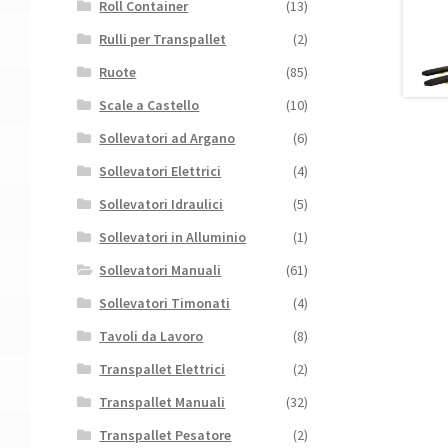
Roll Container
(13)
Rulli per Transpallet
(2)
Ruote
(85)
Scale a Castello
(10)
Sollevatori ad Argano
(6)
Sollevatori Elettrici
(4)
Sollevatori Idraulici
(5)
Sollevatori in Alluminio
(1)
Sollevatori Manuali
(61)
Sollevatori Timonati
(4)
Tavoli da Lavoro
(8)
Transpallet Elettrici
(2)
Transpallet Manuali
(32)
Transpallet Pesatore
(2)