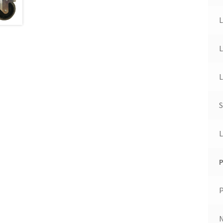
L
L
L
S
L
P
P
N