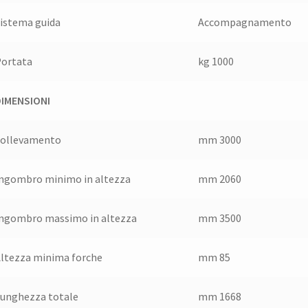
istema guida
Accompagnamento
Portata
kg 1000
DIMENSIONI
Sollevamento
mm 3000
ngombro minimo in altezza
mm 2060
ngombro massimo in altezza
mm 3500
ltezza minima forche
mm 85
unghezza totale
mm 1668