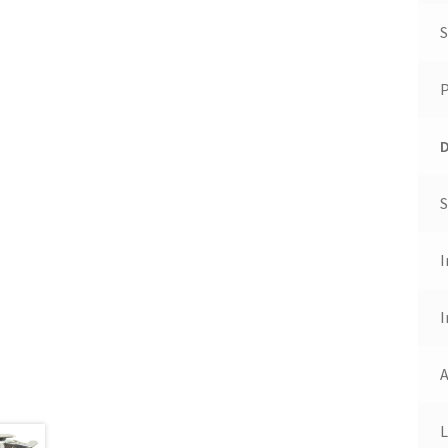
S
I
I
A
L