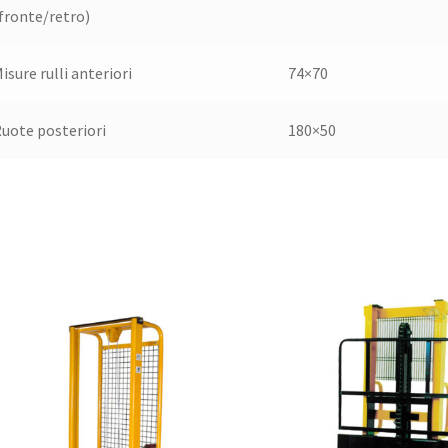
fronte/retro)
isure rulli anteriori
74×70
uote posteriori
180×50