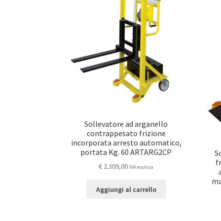
Sollevatore ad arganello
contrappesato frizione
incorporata arresto automatico,
portata Kg. 60 ARTARG2CP
S
f
€
2.309,00
IVA esclusa
ma
Aggiungi al carrello