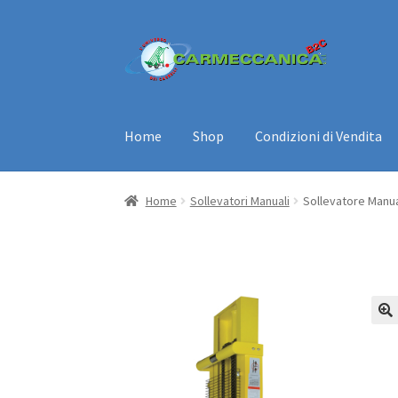
Vai
Vai
alla
al
navigazione
contenuto
Home
Shop
Condizioni di Vendita
Home
Sollevatori Manuali
Sollevatore Manu