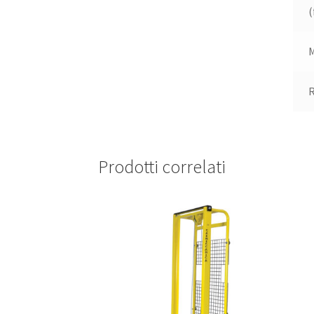
(
M
R
Prodotti correlati