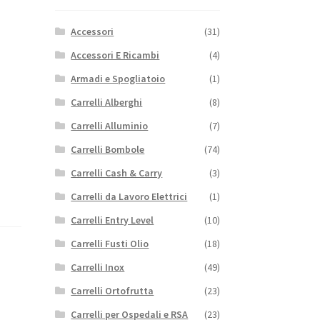
Accessori
(31)
Accessori E Ricambi
(4)
Armadi e Spogliatoio
(1)
Carrelli Alberghi
(8)
Carrelli Alluminio
(7)
Carrelli Bombole
(74)
Carrelli Cash & Carry
(3)
Carrelli da Lavoro Elettrici
(1)
Carrelli Entry Level
(10)
Carrelli Fusti Olio
(18)
Carrelli Inox
(49)
Carrelli Ortofrutta
(23)
Carrelli per Ospedali e RSA
(23)