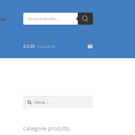
Products
search
ssa
€
0,00
0 prodotti
Ricerca
per:
Categorie prodotto